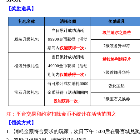
【奖励道具】
礼包名称
消耗金额
奖励道具
当日累计成功消耗
埃兰迪尔之星芒
粉装升级礼包
99900
金币获得（活动
7
级装备升华符
期间内
仅能获得一次
）
当日累计成功消耗
赫拉格利姆碎片
橙装升级礼包
49900
金币获得（活动
7
级首饰升华符
期间内
仅能获得一次
）
当日累计成功消耗
6000
强化宝钻
宝石升级礼包
金币获得（活动期间内
3
级宝石兑换券
仅能获得一次
）
注：平台交易和约定扣除金币不统计在活动范围之
【领奖方式】
1
、消耗金额符合要求的玩家，次日下午
15:00
后在誓言城兑奖