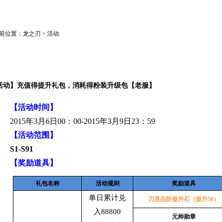
前位置：龙之刃 > 活动
活动】充值得提升礼包，消耗得粉装升级包【老服】
【活动时间】
2015
年
3
月
6
日
00
：
00-2015
年
3
月
9
日
23
：
59
【活动范围】
S1-S91
【奖励道具】
礼包名称
活动规则
奖励道具
单日累计兑
刃灵品阶提升石（提升
50
）
入
88800
元帅勋章