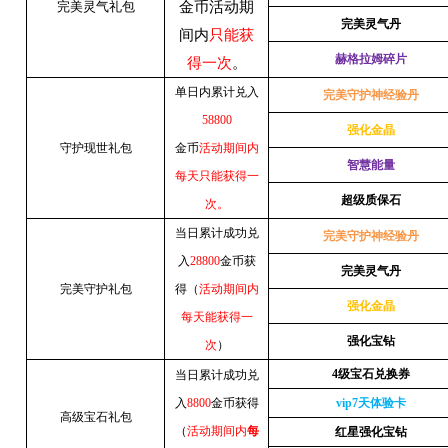
完美灵气礼包
金币活动期
完美灵气丹
间内
只能获
赫格拉姆碎片
得一次
。
单日内累计兑入
完美守护神经验丹
58800
强化金晶
守护现世礼包
金币
活动期间内
智慧能量
每天只能获得一
超级质保石
次。
当日累计成功兑
完美守护神经验丹
入
28800
金币获
完美灵气丹
完美守护礼包
得（
活动期间内
强化金晶
每天能获得一
强化宝钻
次
）
4
级宝石兑换券
当日累计成功兑
入
8800
金币获得
vip7
天体验卡
高级宝石礼包
（
活动期间内
每
红星强化宝钻