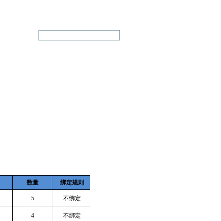
数量
绑定规则
5
不绑定
4
不绑定