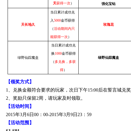
天
获得一次
）
强化宝钻
当日累计成功兑
入
5000
金币获得
天长地久
玫瑰花
（
活动期间内只
能获得一次
）
当日累计成功兑
换
1000
金币获得
绿野仙踪魔盒
绿野仙踪魔盒
（
多兑换，多获
得
）
【领奖方式】
1
、兑换金额符合要求的玩家，次日下午
15:00
后在誓言城兑奖
2
、奖励只保留
2
周，请玩家及时领取。
【活动时间】
2015
年
3
月
6
日
00
：
00-2015
年
3
月
9
日
23
：
59
【活动范围】
S1-S91