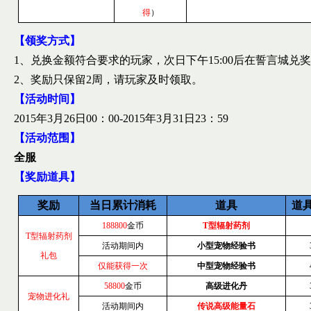
得
）
【领奖方式】
1
、兑换金额符合要求的玩家，次日下午
15:00
后在誓言城兑奖
2
、奖励只保留
2
周，请玩家及时领取。
【活动时间】
2015
年
3
月
26
日
00
：
00-2015
年
3
月
31
日
23
：
59
【活动范围】
全服
【奖励道具】
奖励
当日累计消耗
道具
道
188800
金币
T
型辐射药剂
T
型辐射药剂
活动期间内
小型宠物经验书
礼包
仅能获得一次
中型宠物经验书
58800
金币
高级进化丹
宠物进化礼
活动期间内
传说高级能量石