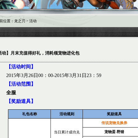
前位置：龙之刃 > 活动
活动】月末充值得好礼，消耗领宠物进化包
【活动时间】
2015
年
3
月
26
日
00
：
00-2015
年
3
月
31
日
23
：
59
【活动范围】
全服
【奖励道具】
礼包名称
活动规则
奖励道具
传说宠物兑换券
宠物蛋
-
野猪
当日累计成功兑