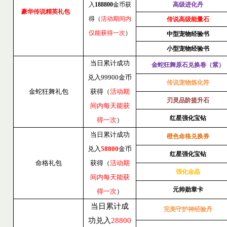
入
188800
金币获
高级进化丹
豪华传说精英礼包
得（
活动期间内
传说高级能量石
仅能获得一次
）
中型宠物经验书
小型宠物经验书
当日累计成功
金蛇狂舞原石兑换卷（紫）
兑入
99900
金币
传说宠物炼化符
金蛇狂舞礼包
获得（
活动期
刃灵品阶提升石
间内每天能获
红星强化宝钻
得一次
）
当日累计成功
橙色命格兑换券
兑入
58800
金币
红星强化宝钻
命格礼包
获得（
活动期
强化金晶
间内每天能获
元帅勋章卡
得一次
）
当日累计成
完美守护神经验丹
功兑入
28800