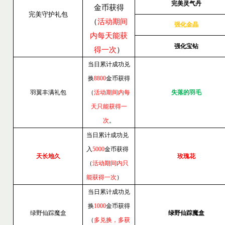
完美灵气丹
金币获得
完美守护礼包
（
活动期间
强化金晶
内每天能获
强化宝钻
得一次
）
当日累计成功兑
换
8800
金币获得
羽翼丰满礼包
（
活动期间内每
失落的羽毛
天只能获得一
次
。
当日累计成功兑
入
5000
金币获得
天长地久
玫瑰花
（
活动期间内只
能获得一次
）
当日累计成功兑
换
1000
金币获得
绿野仙踪魔盒
绿野仙踪魔盒
（
多兑换，多获