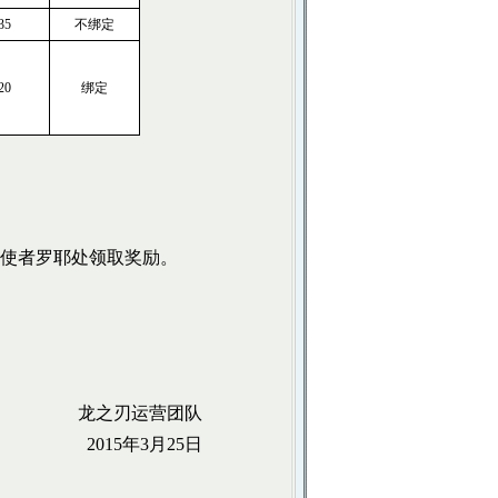
35
不绑定
20
绑定
使者罗耶处领取奖励。
龙之刃运营团队
2015
年
3
月
25
日