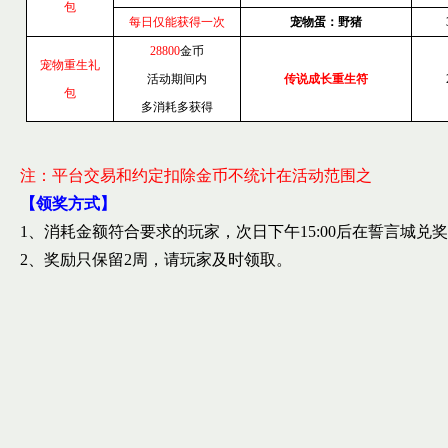
包
每日仅能获得一次
宠物蛋：野猪
28800
金币
宠物重生礼
活动期间内
传说成长重生符
包
多消耗多获得
注：平台交易和约定扣除金币不统计在活动范围之
【领奖方式】
1
、消耗金额符合要求的玩家，次日下午
15:00
后在誓言城兑奖
2
、奖励只保留
2
周，请玩家及时领取。